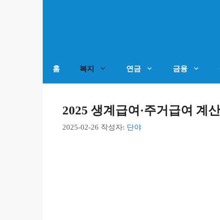
컨
텐
츠
로
건
홈
복지
연금
금융
너
뛰
2025 생계급여·주거급여 계
기
2025-02-26
작성자:
단야