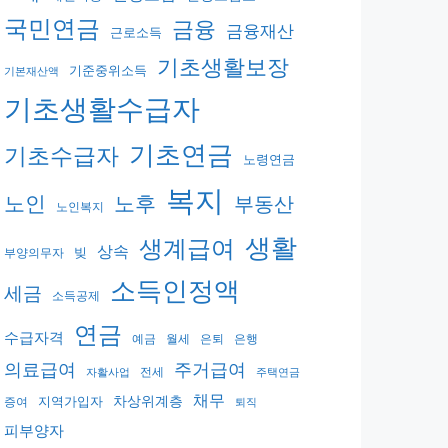
국민연금
금융
금융재산
근로소득
기초생활보장
기준중위소득
기본재산액
기초생활수급자
기초연금
기초수급자
노령연금
복지
노후
노인
부동산
노인복지
생활
생계급여
상속
빚
부양의무자
소득인정액
세금
소득공제
연금
수급자격
예금
월세
은퇴
은행
의료급여
주거급여
전세
자활사업
주택연금
채무
지역가입자
차상위계층
증여
퇴직
피부양자