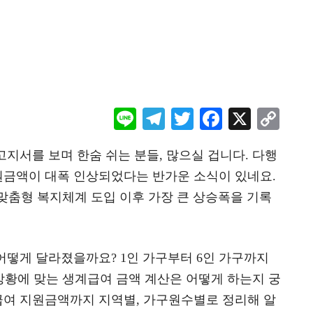
Li
Te
T
F
X
C
ne
le
wi
ac
o
지서를 보며 한숨 쉬는 분들, 많으실 겁니다. 다행
gr
tt
eb
p
지원금액이 대폭 인상되었다는 반가운 소식이 있네요.
a
er
oo
y
 맞춤형 복지체계 도입 이후 가장 큰 상승폭을 기록
m
k
Li
n
k
 어떻게 달라졌을까요? 1인 가구부터 6인 가구까지
 상황에 맞는 생계급여 금액 계산은 어떻게 하는지 궁
여 지원금액까지 지역별, 가구원수별로 정리해 알