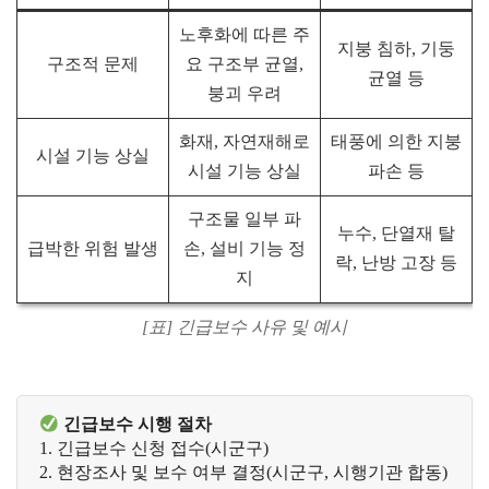
노후화에 따른 주
지붕 침하, 기둥
구조적 문제
요 구조부 균열,
균열 등
붕괴 우려
화재, 자연재해로
태풍에 의한 지붕
시설 기능 상실
시설 기능 상실
파손 등
구조물 일부 파
누수, 단열재 탈
급박한 위험 발생
손, 설비 기능 정
락, 난방 고장 등
지
[표] 긴급보수 사유 및 예시
 긴급보수 시행 절차
1. 긴급보수 신청 접수(시군구) 
2. 현장조사 및 보수 여부 결정(시군구, 시행기관 합동)