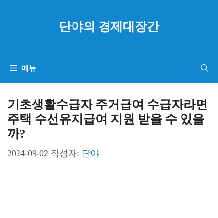
컨
텐
단야의 경제대장간
츠
로
건
메뉴
너
뛰
기초생활수급자 주거급여 수급자라면
기
주택 수선유지급여 지원 받을 수 있을
까?
2024-09-02
작성자:
단야