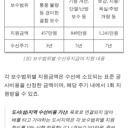
기능 개선,
보강, 지붕/
보수범위
통풍 불량
단열/난방
욕실/주방
등 경미한
보수 등
개량 등
결함 보수
지원금액
457만원
849만원
1,241만원
수선주기
3년
5년
7년
[표] 보수범위별 수선유지급여 지원 내용
각 보수범위별 지원금액은 수선에 소요되는 표준 공
사비용을 산정한 금액이며, 해당 주기 내에서 1회 지
원받을 수 있죠.
도서(섬)지역 수선비용 가산:
육로로 연결되지 않아
배를 타고 가야하는 도서지역은 각 보수범위별 지원
한도를 10% 상향 적용합니다. (경보수 503만원, 중보