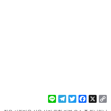
Li
Te
T
F
X
ne
le
wi
ac
o