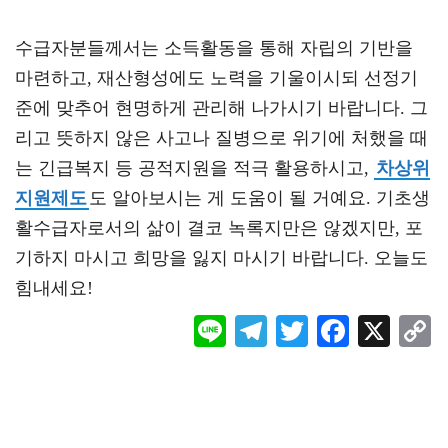
수급자분들께서는 소득활동을 통해 자립의 기반을
마련하고, 재산형성에도 노력을 기울이시되 선정기
준에 맞추어 현명하게 관리해 나가시기 바랍니다. 그
리고 뜻하지 않은 사고나 질병으로 위기에 처했을 때
는 긴급복지 등 공적지원을 적극 활용하시고,
차상위
지원제도
도 알아보시는 게 도움이 될 거예요. 기초생
활수급자로서의 삶이 결코 녹록지만은 않겠지만, 포
기하지 마시고 희망을 잃지 마시기 바랍니다. 오늘도
힘내세요!
Li
Te
T
F
X
ne
le
wi
ac
o
gr
tt
eb
a
er
oo
y