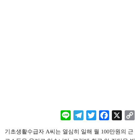
Li
Te
T
F
X
ne
le
wi
ac
o
기초생활수급자 A씨는 열심히 일해 월 100만원의 근
gr
tt
eb