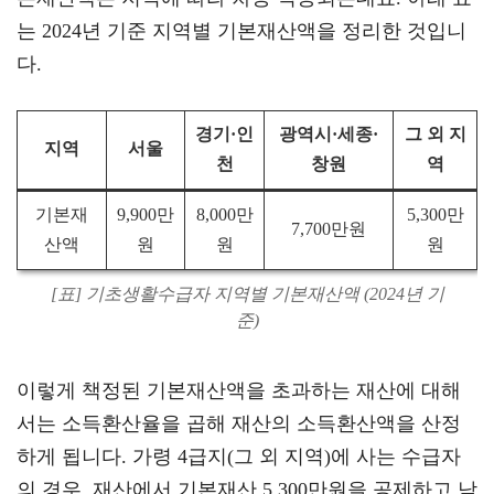
는 2024년 기준 지역별 기본재산액을 정리한 것입니
다.
경기·인
광역시·세종·
그 외 지
지역
서울
천
창원
역
기본재
9,900만
8,000만
5,300만
7,700만원
산액
원
원
원
[표] 기초생활수급자 지역별 기본재산액 (2024년 기
준)
이렇게 책정된 기본재산액을 초과하는 재산에 대해
서는 소득환산율을 곱해 재산의 소득환산액을 산정
하게 됩니다. 가령 4급지(그 외 지역)에 사는 수급자
의 경우, 재산에서 기본재산 5,300만원을 공제하고 남