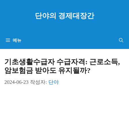
컨
텐
단야의 경제대장간
츠
로
건
메뉴
너
뛰
기초생활수급자 수급자격: 근로소득,
기
암보험금 받아도 유지될까?
2024-06-23
작성자:
단야