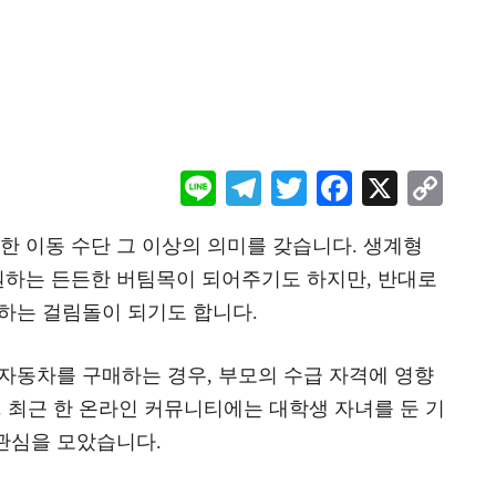
Li
Te
T
F
X
C
ne
le
wi
ac
o
 이동 수단 그 이상의 의미를 갖습니다. 생계형
gr
tt
eb
p
하는 든든한 버팀목이 되어주기도 하지만, 반대로
a
er
oo
y
하는 걸림돌이 되기도 합니다.
m
k
Li
n
자동차를 구매하는 경우, 부모의 수급 자격에 영향
k
. 최근 한 온라인 커뮤니티에는 대학생 자녀를 둔 기
관심을 모았습니다.