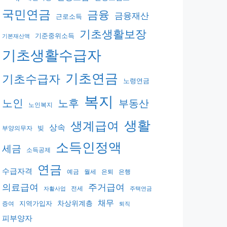
국민연금
금융
금융재산
근로소득
기초생활보장
기준중위소득
기본재산액
기초생활수급자
기초연금
기초수급자
노령연금
복지
노후
노인
부동산
노인복지
생활
생계급여
상속
빚
부양의무자
소득인정액
세금
소득공제
연금
수급자격
예금
월세
은퇴
은행
의료급여
주거급여
전세
자활사업
주택연금
채무
지역가입자
차상위계층
증여
퇴직
피부양자