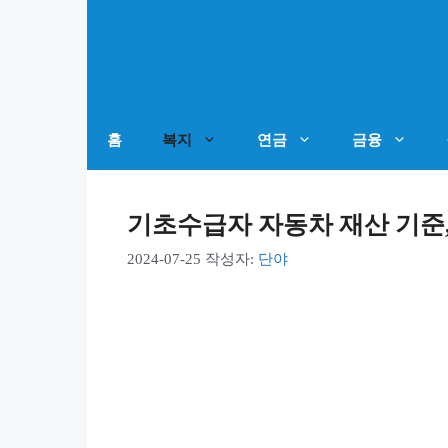
컨
텐
츠
로
건
홈
복지
연금
금융
너
뛰
기초수급자 자동차 재산 기준,
기
2024-07-25
작성자:
단야