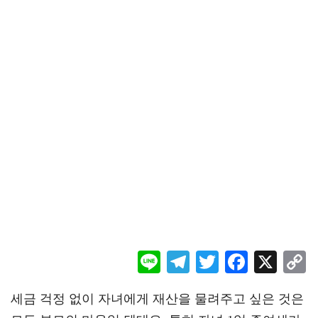
Li
Te
T
F
X
ne
le
wi
ac
o
세금 걱정 없이 자녀에게 재산을 물려주고 싶은 것은
gr
tt
eb