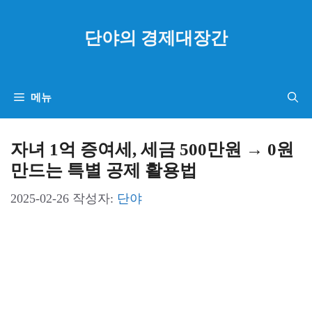
컨
텐
단야의 경제대장간
츠
로
건
메뉴
너
뛰
자녀 1억 증여세, 세금 500만원 → 0원
기
만드는 특별 공제 활용법
2025-02-26
작성자:
단야