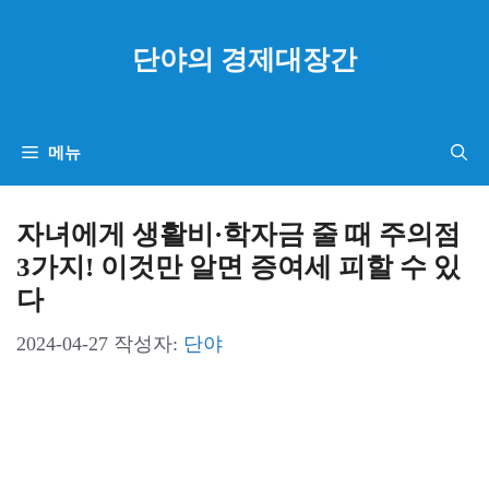
컨
텐
단야의 경제대장간
츠
로
건
메뉴
너
뛰
자녀에게 생활비·학자금 줄 때 주의점
기
3가지! 이것만 알면 증여세 피할 수 있
다
2024-04-27
작성자:
단야