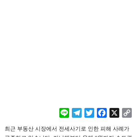
Li
Te
T
F
X
ne
le
wi
ac
o
최근 부동산 시장에서 전세사기로 인한 피해 사례가
gr
tt
eb