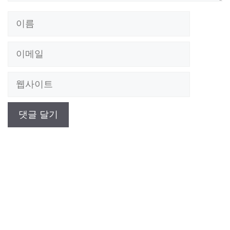
이
름
이
메
웹
일
사
이
트