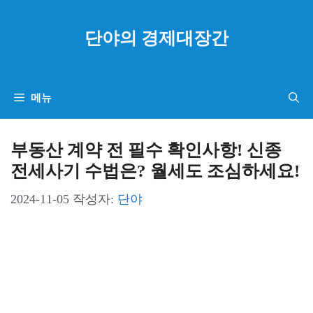
컨
텐
단야의 경제대장간
츠
로
건
메뉴
너
뛰
부동산 계약 전 필수 확인사항! 신종
기
전세사기 수법은? 월세도 조심하세요!
2024-11-05
작성자:
단야