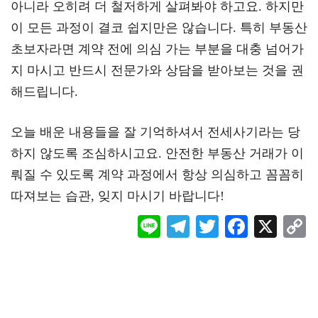
아니라 오히려 더 철저하게 살펴봐야 하고요. 하지만
이 모든 과정이 결코 쉽지만은 않습니다. 특히 부동산
초보자라면 계약 전에 의심 가는 부분을 대충 넘어가
지 마시고 반드시 전문가와 상담을 받아보는 것을 권
해드립니다.
오늘 배운 내용들을 잘 기억하셔서 전세사기라는 당
하지 않도록 조심하시고요. 안전한 부동산 거래가 이
뤄질 수 있도록 계약 과정에서 항상 의심하고 꼼꼼히
따져보는 습관, 잊지 마시기 바랍니다!
Li
Te
T
F
X
ne
le
wi
ac
o
gr
tt
eb
a
er
oo
y
m
k
L