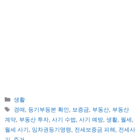
카
생활
테
태
경매
,
등기부등본 확인
,
보증금
,
부동산
,
부동산
고
그
계약
,
부동산 투자
,
사기 수법
,
사기 예방
,
생활
,
월세
,
리
월세 사기
,
임차권등기명령
,
전세보증금 피해
,
전세사
기
,
주거