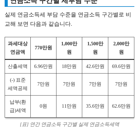
연금소득 구간별 세부담 수준
실제 연금소득세 부담 수준을 연금소득 구간별로 비
교해 보면 다음과 같습니다.
과세대상
1,000만
1,500만
2,000만
770만원
연금액
원
원
원
산출세액
6.96만원
18만원
42.6만원
69.6만원
(-) 표준
7만원
7만원
7만원
7만원
세액공제
납부(환
0원
11만원
35.6만원
62.6만원
급)세액
[표] 연간 연금소득 구간별 실제 연금소득세액