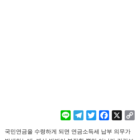
Li
Te
T
F
X
ne
le
wi
ac
o
국민연금을 수령하게 되면 연금소득세 납부 의무가
gr
tt
eb