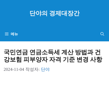
컨
텐
단야의 경제대장간
츠
로
건
메뉴
너
뛰
국민연금 연금소득세 계산 방법과 건
기
강보험 피부양자 자격 기준 변경 사항
2024-11-04
작성자:
단야