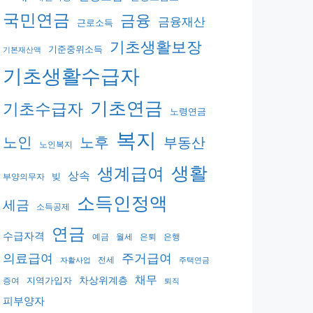
국민연금
금융
금융재산
근로소득
기초생활보장
기준중위소득
기본재산액
기초생활수급자
기초연금
기초수급자
노령연금
복지
노후
노인
부동산
노인복지
생활
생계급여
상속
빚
부양의무자
소득인정액
세금
소득공제
연금
수급자격
예금
월세
은퇴
은행
의료급여
주거급여
전세
자활사업
주택연금
채무
지역가입자
차상위계층
증여
퇴직
피부양자