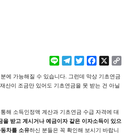
Li
Te
T
F
X
C
ne
le
wi
ac
o
덕분에 가능해질 수 있습니다. 그런데 막상 기초연금
gr
tt
eb
p
 재산이 조금만 있어도 기초연금을 못 받는 건 아닐
a
er
oo
y
m
k
Li
n
 통해 소득인정액 계산과 기초연금 수급 자격에 대
k
을 받고 계시거나 예금이자 같은 이자소득이 있으
자동차를 소유
하신 분들은 꼭 확인해 보시기 바랍니