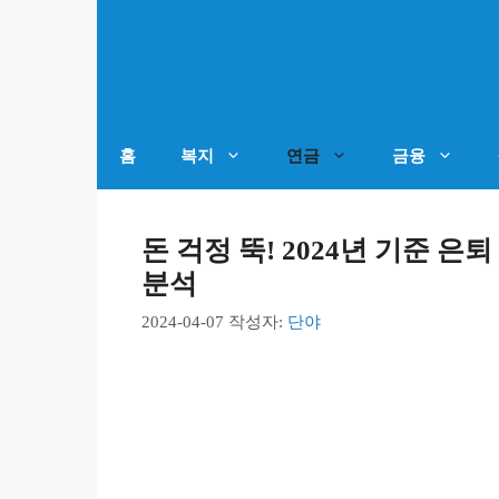
컨
텐
츠
로
건
홈
복지
연금
금융
너
뛰
돈 걱정 뚝! 2024년 기준 
기
분석
2024-04-07
작성자:
단야