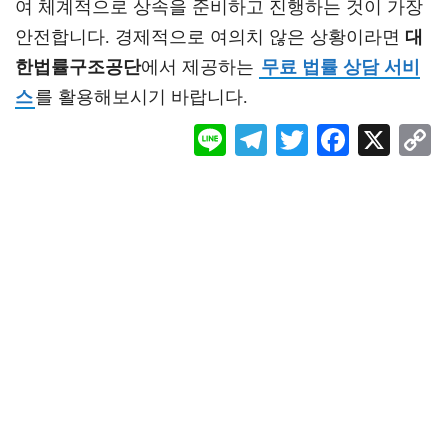
여 체계적으로 상속을 준비하고 진행하는 것이 가장
안전합니다. 경제적으로 여의치 않은 상황이라면
대
한법률구조공단
에서 제공하는
무료 법률 상담 서비
스
를 활용해보시기 바랍니다.
Li
Te
T
F
X
ne
le
wi
ac
o
gr
tt
eb
a
er
oo
y
m
k
L