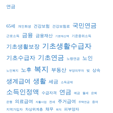
연금
국민연금
65세
건강보험
건강보험료
개인회생
금융
금융재산
기준중위소득
근로소득
기본재산액
기초생활수급자
기초생활보장
기초연금
기초수급자
노인
노령연금
복지
노후
부동산
상속
빚
노인복지
부양의무자
생활
생계급여
세금
소득공제
소득인정액
연금
수급자격
예금
월세
은퇴
의료급여
주거급여
은행
전세
증여
자활사업
주택연금
채무
피부양자
지역가입자
차상위계층
퇴직