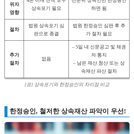
4촌 이내 친척 모두
선순위 상속인만 한정승인
위자
상속포기 필요
하면 됨
영향
법원 상속포기 심
법원 한정승인 심판 후 추
절차
판으로 종결
가 절차 필요
– 5일 내 신문공고 및 채권
추가
자 통지
없음
절차
– 남은 재산 청산 또는 상
속재산 파산 절차
[표] 상속포기와 한정승인의 차이점 비교
한정승인, 철저한 상속재산 파악이 우선!