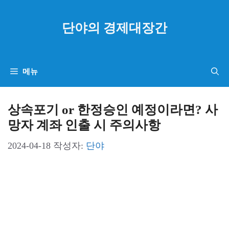
컨
텐
단야의 경제대장간
츠
로
건
메뉴
너
뛰
상속포기 or 한정승인 예정이라면? 사
기
망자 계좌 인출 시 주의사항
2024-04-18
작성자:
단야