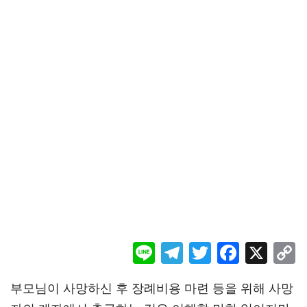
Li
Te
T
F
X
ne
le
wi
ac
o
부모님이 사망하신 후 장례비용 마련 등을 위해 사망
gr
tt
eb