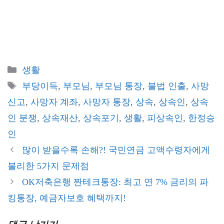
카
생활
테
태
부당이득
,
부모님
,
부모님 통장
,
불법 인출
,
사망
고
그
신고
,
사망자 계좌
,
사망자 통장
,
상속
,
상속인
,
상속
리
인 분쟁
,
상속재산
,
상속포기
,
생활
,
피상속인
,
한정승
인
많이 받을수록 손해?! 국민연금 고액수령자에게
불리한 5가지 문제점
OK저축은행 짠테크통장: 최고 연 7% 금리의 파
킹통장, 예금자보호 혜택까지!