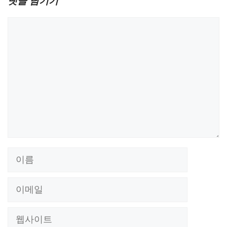
댓글 남기기
댓
글
이
름
이
메
웹
일