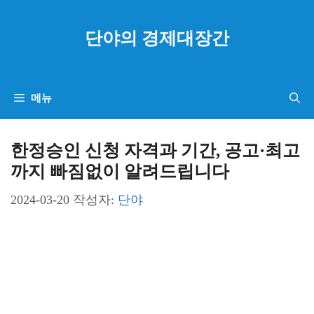
컨
텐
단야의 경제대장간
츠
로
건
메뉴
너
뛰
한정승인 신청 자격과 기간, 공고·최고
기
까지 빠짐없이 알려드립니다
2024-03-20
작성자:
단야