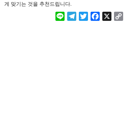
게 맞기는 것을 추천드립니다.
Li
Te
T
F
X
ne
le
wi
ac
o
gr
tt
eb
a
er
oo
y
m
k
L