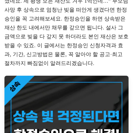
셨네요. 제 평생 모은 재산도 겨우 1억인데…” 부모님
a
er
oo
y
사망 후 상속으로 엄청난 빚을 떠안게 생겼다면 한정
m
k
L
승인을 꼭 고려해보세요. 한정승인을 하면 상속받은
재산 한도 내에서만 채무를 갚으면 됩니다. 설사 그
금액으로 빚을 다 갚지 못 하더라도 본인 재산은 보호
받을 수 있죠. 이 글에서는 한정승인 신청자격과 효
과, 기간, 신고방법은 물론, 꼭 알아야 할 공고·최고
절차까지 빠짐없이 알려드리겠습니다.