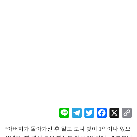
Li
Te
T
F
X
ne
le
wi
ac
o
“아버지가 돌아가신 후 알고 보니 빚이 1억이나 있으
gr
tt
eb