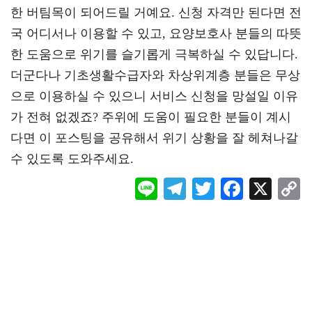
한 버팀목이 되어드릴 거예요. 신청 자격만 된다면 전
국 어디서나 이용할 수 있고, 요양보호사 분들의 따뜻
한 도움으로 위기를 슬기롭게 극복하실 수 있답니다.
더군다나 기초생활수급자와 차상위계층 분들은 무상
으로 이용하실 수 있으니 서비스 신청을 망설일 이유
가 전혀 없겠죠? 주위에 도움이 필요한 분들이 계시
다면 이 포스팅을 공유해서 위기 상황을 잘 헤쳐나갈
수 있도록 도와주세요.
Li
Te
T
F
X
ne
le
wi
ac
o
gr
tt
eb
a
er
oo
y
m
k
L