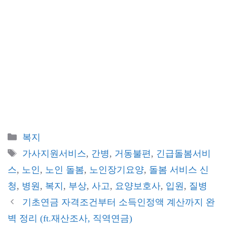
카
복지
테
태
가사지원서비스
,
간병
,
거동불편
,
긴급돌봄서비
고
그
스
,
노인
,
노인 돌봄
,
노인장기요양
,
돌봄 서비스 신
리
청
,
병원
,
복지
,
부상
,
사고
,
요양보호사
,
입원
,
질병
기초연금 자격조건부터 소득인정액 계산까지 완
벽 정리 (ft.재산조사, 직역연금)