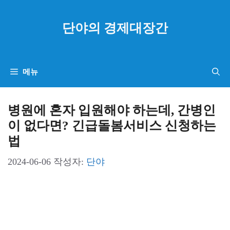
컨
텐
단야의 경제대장간
츠
로
건
메뉴
너
뛰
병원에 혼자 입원해야 하는데, 간병인
기
이 없다면? 긴급돌봄서비스 신청하는
법
2024-06-06
작성자:
단야