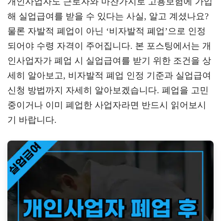
개인사업자도 근로자와 마찬가지로 고용보험에 가입
gr
tt
eb
해 실업급여를 받을 수 있다는 사실, 알고 계셨나요?
a
er
oo
y
물론 자발적 폐업이 아닌 ‘비자발적 폐업’으로 인정
m
k
L
되어야 수령 자격이 주어집니다. 본 포스팅에서는 개
인사업자가 폐업 시 실업급여를 받기 위한 조건을 상
세히 알아보고, 비자발적 폐업 인정 기준과 실업급여
신청 방법까지 자세히 알아보겠습니다. 폐업을 고민
중이거나 이미 폐업한 사업자라면 반드시 읽어보시
기 바랍니다.