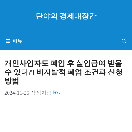
컨
텐
단야의 경제대장간
츠
로
건
메뉴
너
뛰
개인사업자도 폐업 후 실업급여 받을
기
수 있다?! 비자발적 폐업 조건과 신청
방법
2024-11-25
작성자:
단야