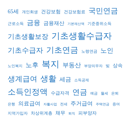
국민연금
65세
건강보험
건강보험료
개인회생
금융
금융재산
기준중위소득
근로소득
기본재산액
기초생활수급자
기초생활보장
기초연금
기초수급자
노인
노령연금
복지
노후
부동산
상속
빚
노인복지
부양의무자
생활
생계급여
세금
소득공제
소득인정액
연금
수급자격
예금
월세
은퇴
의료급여
주거급여
은행
전세
증여
자활사업
주택연금
채무
피부양자
지역가입자
차상위계층
퇴직