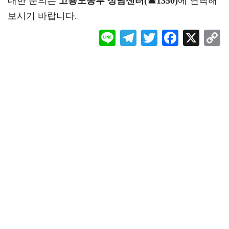
대한 문의는
고용노동부 상담센터(☎1350)
에 연락해
보시기 바랍니다.
Li
Te
T
F
X
ne
le
wi
ac
o
gr
tt
eb
a
er
oo
y
m
k
L