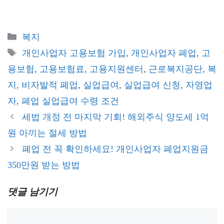
카
복지
테
태
개인사업자 고용보험 가입
,
개인사업자 폐업
,
고
고
그
용보험
,
고용보험료
,
고용지원센터
,
근로복지공단
,
복
리
지
,
비자발적 폐업
,
실업급여
,
실업급여 신청
,
자영업
자
,
폐업 실업급여 수령 조건
세법 개정 전 마지막 기회! 해외주식 양도세 1억
원 아끼는 절세 방법
폐업 전 꼭 확인하세요! 개인사업자 폐업지원금
350만원 받는 방법
댓글 남기기
댓