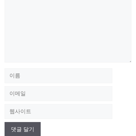
글
이
름
이
메
웹
일
사
이
트