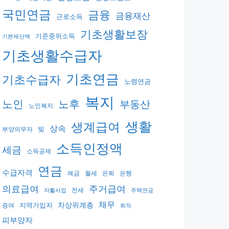
국민연금
금융
금융재산
근로소득
기초생활보장
기준중위소득
기본재산액
기초생활수급자
기초연금
기초수급자
노령연금
복지
노후
노인
부동산
노인복지
생활
생계급여
상속
빚
부양의무자
소득인정액
세금
소득공제
연금
수급자격
예금
월세
은퇴
은행
의료급여
주거급여
전세
자활사업
주택연금
채무
지역가입자
차상위계층
증여
퇴직
피부양자