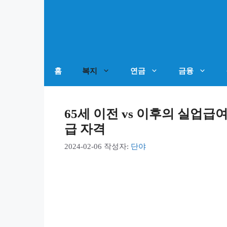
컨
텐
츠
로
건
홈
복지
연금
금융
너
뛰
65세 이전 vs 이후의 실업급
기
급 자격
2024-02-06
작성자:
단야