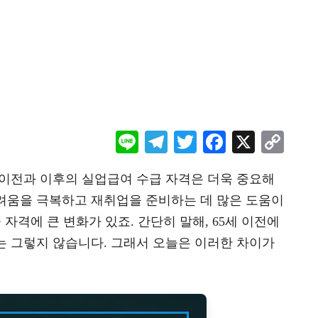
Li
Te
T
F
X
C
ne
le
wi
ac
o
 이전과 이후의 실업급여 수급 자격은 더욱 중요해
gr
tt
eb
p
려움을 극복하고 재취업을 준비하는 데 많은 도움이
a
er
oo
y
 자격에 큰 변화가 있죠. 간단히 말해, 65세 이전에
m
k
Li
는 그렇지 않습니다. 그래서 오늘은 이러한 차이가
n
k