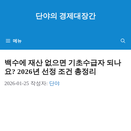
컨
텐
단야의 경제대장간
츠
로
건
메뉴
너
뛰
백수에 재산 없으면 기초수급자 되나
기
요? 2026년 선정 조건 총정리
2026-01-25
작성자:
단야