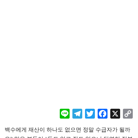
Li
Te
T
F
X
ne
le
wi
ac
o
백수에게 재산이 하나도 없으면 정말 수급자가 될까
gr
tt
eb