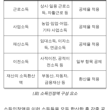
상시·일용 근로소
근로소득
공제율 적용
득, 자활근로 등
농업·임업·어업,
사업소득
공제율 적용
기타 사업소득
임대소득, 이자소
재산소득
공제율 적용
득, 연금소득
사적이전, 공적이
이전소득
일부 항목 공제
전소득 등
재산의 소득환산
부동산, 자동차,
환산율 적용
액
금융재산 등
[표] 소득인정액 구성 요소
소득인정액은 이런 소득들을 모두 합산한 후 각종 공