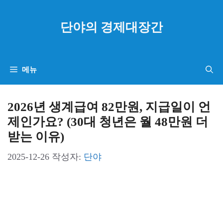
컨
텐
단야의 경제대장간
츠
로
건
메뉴
너
뛰
2026년 생계급여 82만원, 지급일이 언
기
제인가요? (30대 청년은 월 48만원 더
받는 이유)
2025-12-26
작성자:
단야