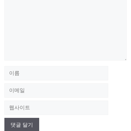
글
이
름
이
메
웹
일
사
이
트