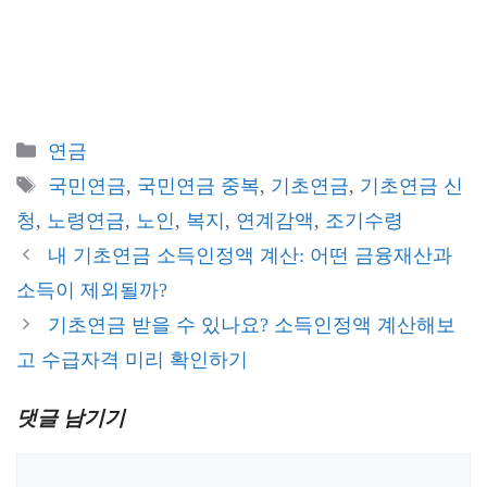
카
연금
테
태
국민연금
,
국민연금 중복
,
기초연금
,
기초연금 신
고
그
청
,
노령연금
,
노인
,
복지
,
연계감액
,
조기수령
리
내 기초연금 소득인정액 계산: 어떤 금융재산과
소득이 제외될까?
기초연금 받을 수 있나요? 소득인정액 계산해보
고 수급자격 미리 확인하기
댓글 남기기
댓