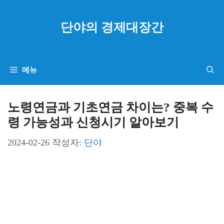
컨
텐
단야의 경제대장간
츠
로
건
메뉴
너
뛰
노령연금과 기초연금 차이는? 중복 수
기
령 가능성과 신청시기 알아보기
2024-02-26
작성자:
단야