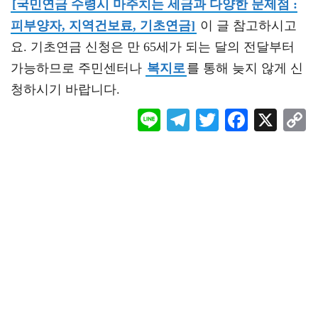
[국민연금 수령시 마주치는 세금과 다양한 문제점 :
피부양자, 지역건보료, 기초연금]
이 글 참고하시고
요. 기초연금 신청은 만 65세가 되는 달의 전달부터
가능하므로 주민센터나
복지로
를 통해 늦지 않게 신
청하시기 바랍니다.
Li
Te
T
F
X
ne
le
wi
ac
o
gr
tt
eb
a
er
oo
y
m
k
L