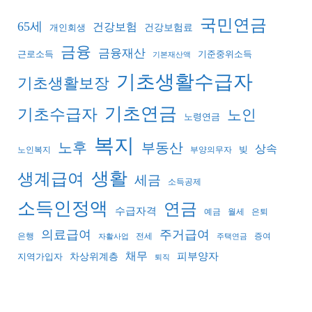
국민연금
65세
건강보험
건강보험료
개인회생
금융
금융재산
기준중위소득
근로소득
기본재산액
기초생활수급자
기초생활보장
기초연금
기초수급자
노인
노령연금
복지
노후
부동산
상속
빚
노인복지
부양의무자
생활
생계급여
세금
소득공제
소득인정액
연금
수급자격
예금
월세
은퇴
의료급여
주거급여
은행
전세
증여
자활사업
주택연금
채무
피부양자
지역가입자
차상위계층
퇴직