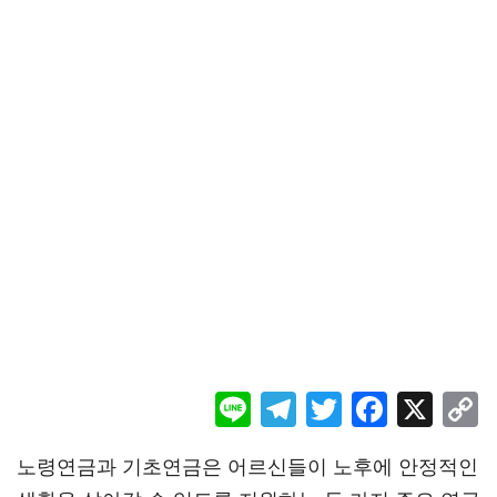
Li
Te
T
F
X
ne
le
wi
ac
o
노령연금과 기초연금은 어르신들이 노후에 안정적인
gr
tt
eb