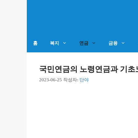
컨
텐
츠
로
건
홈
복지
연금
금융
너
뛰
국민연금의 노령연금과 기초
기
2023-06-25
작성자:
단야