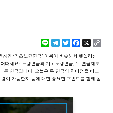
Li
Te
T
F
X
C
ne
le
wi
ac
o
명칭인 ‘기초노령연금’ 이름이 비슷해서 햇살리신
gr
tt
eb
p
건 어떠세요? 노령연금과 기초노령연금, 두 연금제도
a
er
oo
y
다른 연금입니다. 오늘은 두 연금의 차이점을 비교
m
k
Li
령이 가능한지 등에 대한 중요한 포인트를 함께 살
n
k