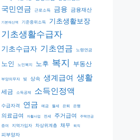
국민연금
금융
금융재산
근로소득
기초생활보장
기준중위소득
기본재산액
기초생활수급자
기초연금
기초수급자
노령연금
복지
노후
노인
부동산
노인복지
생활
생계급여
상속
빚
부양의무자
소득인정액
세금
소득공제
연금
수급자격
예금
월세
은퇴
은행
의료급여
주거급여
전세
자활사업
주택연금
채무
지역가입자
차상위계층
증여
퇴직
피부양자