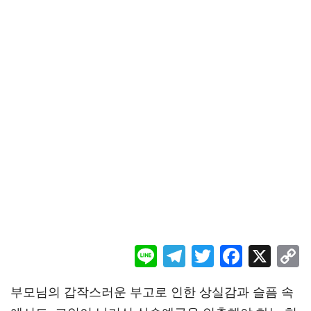
Li
Te
T
F
X
ne
le
wi
ac
o
부모님의 갑작스러운 부고로 인한 상실감과 슬픔 속
gr
tt
eb