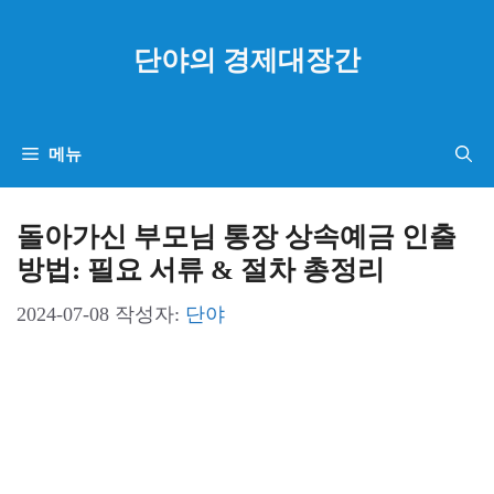
컨
텐
단야의 경제대장간
츠
로
건
메뉴
너
뛰
돌아가신 부모님 통장 상속예금 인출
기
방법: 필요 서류 & 절차 총정리
2024-07-08
작성자:
단야