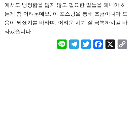
에서도 냉정함을 잃지 않고 필요한 일들을 해내야 하
는게 참 어려운데요. 이 포스팅을 통해 조금이나마 도
움이 되셨기를 바라며, 어려운 시기 잘 극복하시길 바
라겠습니다.
Li
Te
T
F
X
ne
le
wi
ac
o
gr
tt
eb
a
er
oo
y
m
k
L