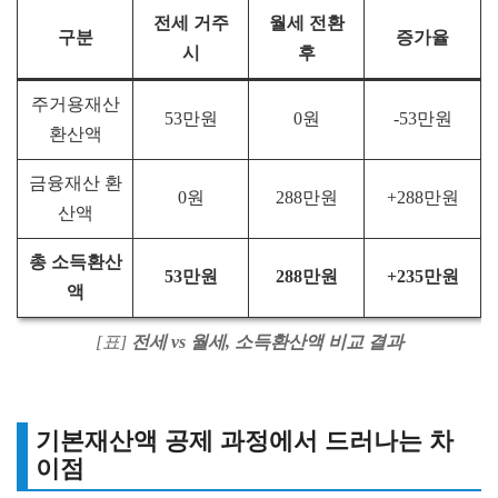
전세 거주
월세 전환
구분
증가율
시
후
주거용재산
53만원
0원
-53만원
환산액
금융재산 환
0원
288만원
+288만원
산액
총 소득환산
53만원
288만원
+235만원
액
[표]
전세 vs 월세, 소득환산액 비교 결과
기본재산액 공제 과정에서 드러나는 차
이점