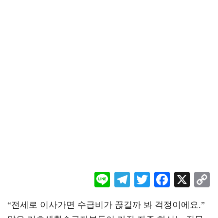
Li
Te
T
F
X
ne
le
wi
ac
o
“전세로 이사가면 수급비가 끊길까 봐 걱정이에요.”
gr
tt
eb