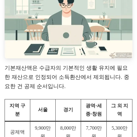
기본재산액은 수급자의 기본적인 생활 유지에 필요
한 재산으로 인정되어 소득환산에서 제외됩니다. 중
요한 건 공제 순서입니다.
지역 구
광역·세
그 외 지
서울
경기
분
종·창원
역
9,900만
8,000만
7,700만
5,300만
공제액
원
원
원
원