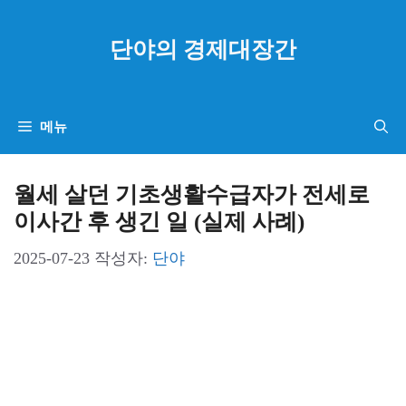
컨
텐
단야의 경제대장간
츠
로
건
메뉴
너
뛰
월세 살던 기초생활수급자가 전세로
기
이사간 후 생긴 일 (실제 사례)
2025-07-23
작성자:
단야