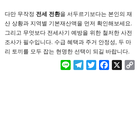
다만 무작정
전세 전환
을 서두르기보다는 본인의 재
산 상황과 지역별 기본재산액을 먼저 확인해보세요.
그리고 무엇보다 전세사기 예방을 위한 철저한 사전
조사가 필수입니다. 수급 혜택과 주거 안정성, 두 마
리 토끼를 모두 잡는 현명한 선택이 되길 바랍니다.
Li
Te
T
F
X
ne
le
wi
ac
o
gr
tt
eb
a
er
oo
y
m
k
L