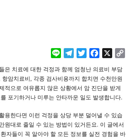
Li
Te
T
F
X
C
ne
le
wi
ac
o
들은 치료에 대한 걱정과 함께 엄청난 의료비 부담
gr
tt
eb
p
, 항암치료비, 각종 검사비용까지 합치면 수천만원
a
er
oo
y
경제적으로 여유롭지 않은 상황에서 암 진단을 받게
m
k
Li
료를 포기하거나 미루는 안타까운 일도 발생합니다.
n
k
활용한다면 이런 걱정을 상당 부분 덜어낼 수 있습
만원대로 줄일 수 있는 방법이 있거든요. 이 글에서
 환자들이 꼭 알아야 할 모든 정보를 실전 경험을 바