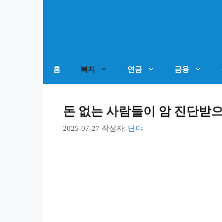
컨
텐
츠
로
건
홈
복지
연금
금융
너
뛰
돈 없는 사람들이 암 진단받
기
2025-07-27
작성자:
단야