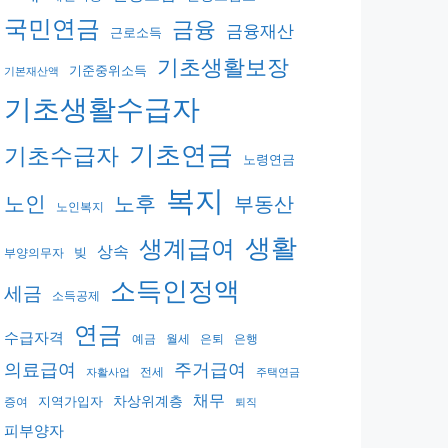
국민연금
금융
금융재산
근로소득
기초생활보장
기준중위소득
기본재산액
기초생활수급자
기초연금
기초수급자
노령연금
복지
노후
노인
부동산
노인복지
생활
생계급여
상속
빚
부양의무자
소득인정액
세금
소득공제
연금
수급자격
예금
월세
은퇴
은행
의료급여
주거급여
전세
자활사업
주택연금
채무
지역가입자
차상위계층
증여
퇴직
피부양자