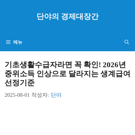
컨
텐
단야의 경제대장간
츠
로
건
메뉴
너
뛰
기초생활수급자라면 꼭 확인! 2026년
기
중위소득 인상으로 달라지는 생계급여
선정기준
2025-08-01
작성자:
단야