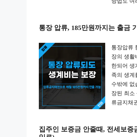
방법도 여
통장 압류, 185만원까지는 출금
통장압류 
장의 생활
한되어 생
족의 생계
수밖에 없
장된 최소
류금지채권
집주인 보증금 안줄때, 전세보증금 