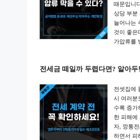
때문입니다
상당 부분
늘어나는 
것이 좋은
가압류를 
전세금 떼일까 두렵다면? 알아두면
전셋집에 
시 여러분
수록 증가
한 피해에
자, 깡통전
하면서 피