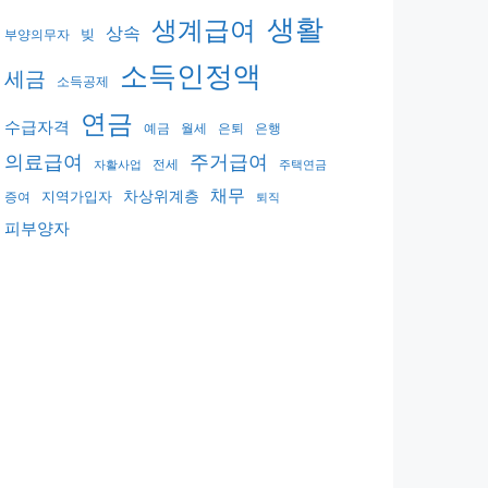
생활
생계급여
상속
빚
부양의무자
소득인정액
세금
소득공제
연금
수급자격
예금
월세
은퇴
은행
의료급여
주거급여
전세
자활사업
주택연금
채무
지역가입자
차상위계층
증여
퇴직
피부양자