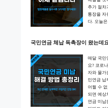
추가 절차
통장을 자
다. 오늘
국민연금 체납 독촉장이 왔는데요?
매달 국민
요? 코로
자와 물가
민연금 납
어쩔 수 
되면 예상
연금 미납