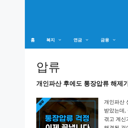
컨
텐
츠
로
건
홈
복지
연금
금융
너
뛰
압류
기
개인파산 후에도 통장압류 해제가
개인파산 
받았는데,
겪고 계신
해결될 것