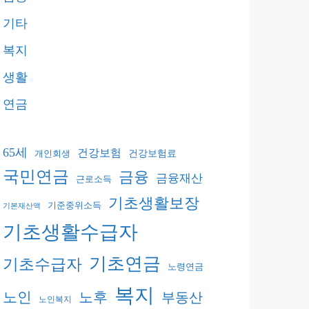
기타
복지
생활
연금
65세
건강보험
건강보험료
개인회생
국민연금
금융
금융재산
근로소득
기초생활보장
기준중위소득
기본재산액
기초생활수급자
기초연금
기초수급자
노령연금
복지
노후
노인
부동산
노인복지