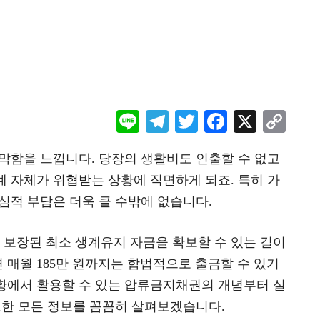
Li
Te
T
F
X
C
ne
le
wi
ac
o
막함을 느낍니다. 당장의 생활비도 인출할 수 없고
gr
tt
eb
p
 자체가 위협받는 상황에 직면하게 되죠. 특히 가
a
er
oo
y
심적 부담은 더욱 클 수밖에 없습니다.
m
k
Li
n
보장된 최소 생계유지 자금을 확보할 수 있는 길이
k
매월 185만 원까지는 합법적으로 출금할 수 있기
황에서 활용할 수 있는 압류금지채권의 개념부터 실
요한 모든 정보를 꼼꼼히 살펴보겠습니다.