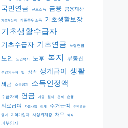
국민연금
금융
금융재산
근로소득
기초생활보장
기준중위소득
기본재산액
기초생활수급자
기초연금
기초수급자
노령연금
복지
노후
노인
부동산
노인복지
생활
생계급여
상속
빚
부양의무자
소득인정액
세금
소득공제
연금
수급자격
예금
월세
은퇴
은행
의료급여
주거급여
전세
자활사업
주택연금
채무
지역가입자
차상위계층
증여
퇴직
피부양자