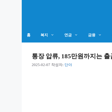
컨
텐
츠
로
건
홈
복지
연금
금융
너
뛰
통장 압류, 185만원까지는 
기
2025-02-07
작성자:
단야