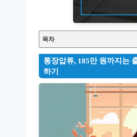
목차
통장압류, 185만 원까지는
하기