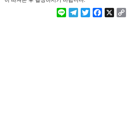
히 따져본 후 결정하시기 바랍니다.
Li
Te
T
F
X
ne
le
wi
ac
o
gr
tt
eb
a
er
oo
y
m
k
L