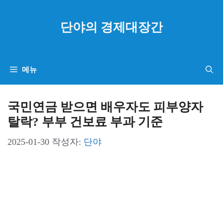
컨
텐
단야의 경제대장간
츠
로
건
메뉴
너
뛰
국민연금 받으면 배우자도 피부양자
기
탈락? 부부 건보료 부과 기준
2025-01-30
작성자:
단야