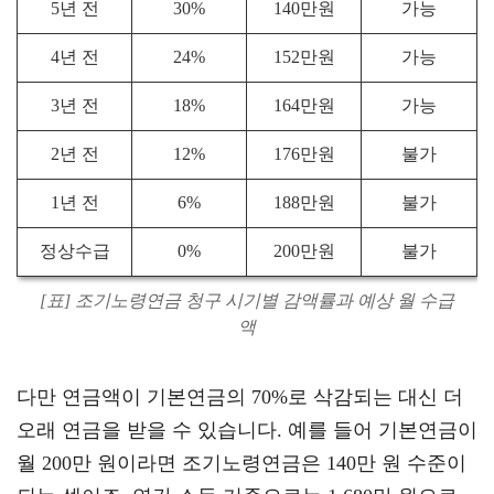
5년 전
30%
140만원
가능
4년 전
24%
152만원
가능
3년 전
18%
164만원
가능
2년 전
12%
176만원
불가
1년 전
6%
188만원
불가
정상수급
0%
200만원
불가
[표] 조기노령연금 청구 시기별 감액률과 예상 월 수급
액
다만 연금액이 기본연금의 70%로 삭감되는 대신 더
오래 연금을 받을 수 있습니다. 예를 들어 기본연금이
월 200만 원이라면 조기노령연금은 140만 원 수준이