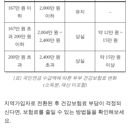
167만 원 이
2,000만 원
유지
–
하
이하
167만 원 초
2,004만 원 ~
약 12만 원 ~
과 200만 원
상실
2,400만 원
15만 원
이하
200만 원 초
2,400만 원
약 15만 원
상실
과
초과
이상
[표] 국민연금 수급액에 따른 부부 건강보험료 변화
(소득분, 재산 미포함)
지역가입자로 전환된 후 건강보험료 부담이 걱정되
신다면, 보험료를 줄일 수 있는 방법들을 확인해보세
요.