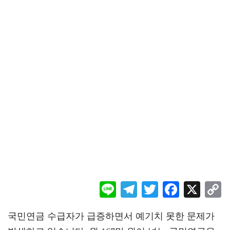
Li
Te
T
F
X
ne
le
wi
ac
o
국민연금 수급자가 급증하면서 예기치 못한 문제가
gr
tt
eb