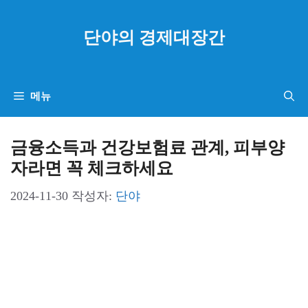
컨
텐
단야의 경제대장간
츠
로
건
메뉴
너
뛰
금융소득과 건강보험료 관계, 피부양
기
자라면 꼭 체크하세요
2024-11-30
작성자:
단야