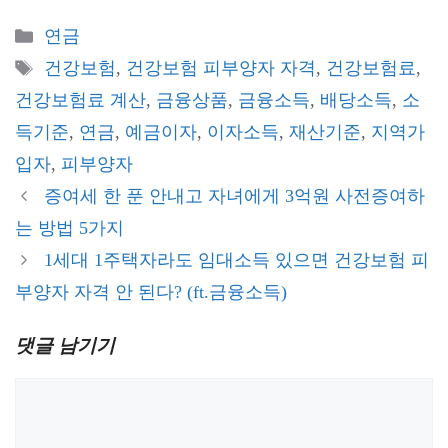
카
연금
테
태
건강보험
,
건강보험 피부양자 자격
,
건강보험료
,
고
그
건강보험료 계산
,
금융상품
,
금융소득
,
배당소득
,
소
리
득기준
,
연금
,
예금이자
,
이자소득
,
재산기준
,
지역가
입자
,
피부양자
증여세 한 푼 안내고 자녀에게 3억원 사전증여하
는 방법 5가지
1세대 1주택자라도 임대소득 있으면 건강보험 피
부양자 자격 안 된다? (ft.금융소득)
댓글 남기기
댓
글