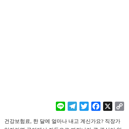
Li
Te
T
F
X
ne
le
wi
ac
o
건강보험료, 한 달에 얼마나 내고 계신가요? 직장가
gr
tt
eb