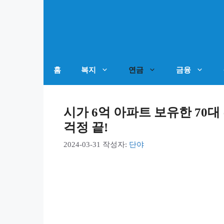
컨
텐
츠
로
건
홈
복지
연금
금융
너
뛰
시가 6억 아파트 보유한 70
기
걱정 끝!
2024-03-31
작성자:
단야