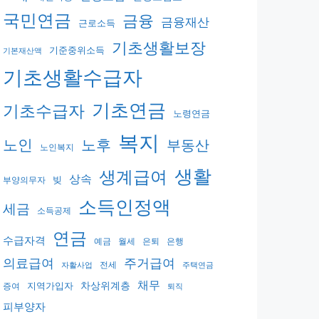
국민연금
금융
금융재산
근로소득
기초생활보장
기준중위소득
기본재산액
기초생활수급자
기초연금
기초수급자
노령연금
복지
노후
노인
부동산
노인복지
생활
생계급여
상속
빚
부양의무자
소득인정액
세금
소득공제
연금
수급자격
예금
월세
은퇴
은행
의료급여
주거급여
전세
자활사업
주택연금
채무
지역가입자
차상위계층
증여
퇴직
피부양자