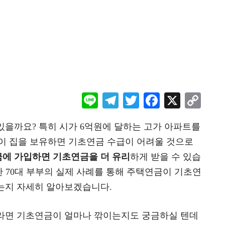
Li
Te
T
F
X
C
ne
le
wi
ac
o
있을까요? 특히 시가 6억원에 달하는 고가 아파트를
gr
tt
eb
p
이 집을 보유하면 기초연금 수급이 어려울 것으로
a
er
oo
y
에 가입하면 기초연금을 더 유리
하게 받을 수 있습
m
k
Li
한 70대 부부의 실제 사례를 통해 주택연금이 기초연
n
는지 자세히 알아보겠습니다.
k
라면 기초연금이 얼마나 깎이는지도 궁금하실 텐데