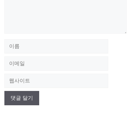
이
름
이
메
웹
일
사
이
트