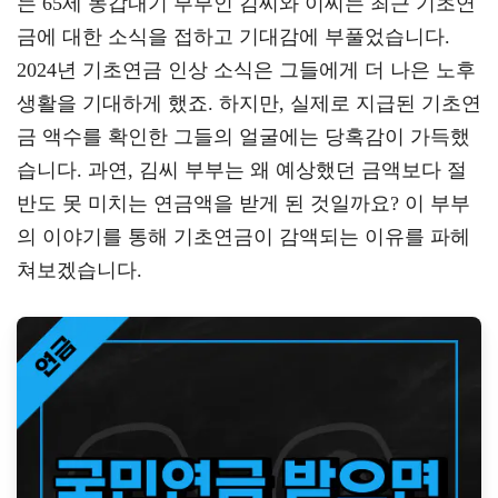
는 65세 동갑내기 부부인 김씨와 이씨는 최근 기초연
a
er
oo
y
금에 대한 소식을 접하고 기대감에 부풀었습니다.
m
k
L
2024년 기초연금 인상 소식은 그들에게 더 나은 노후
생활을 기대하게 했죠. 하지만, 실제로 지급된 기초연
금 액수를 확인한 그들의 얼굴에는 당혹감이 가득했
습니다. 과연, 김씨 부부는 왜 예상했던 금액보다 절
반도 못 미치는 연금액을 받게 된 것일까요? 이 부부
의 이야기를 통해 기초연금이 감액되는 이유를 파헤
쳐보겠습니다.