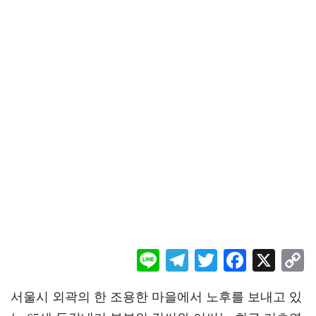
Li
Te
T
F
X
ne
le
wi
ac
o
서울시 외곽의 한 조용한 마을에서 노후를 보내고 있
gr
tt
eb