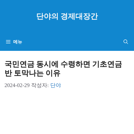
컨
텐
단야의 경제대장간
츠
로
건
메뉴
너
뛰
국민연금 동시에 수령하면 기초연금
기
반 토막나는 이유
2024-02-29
작성자:
단야