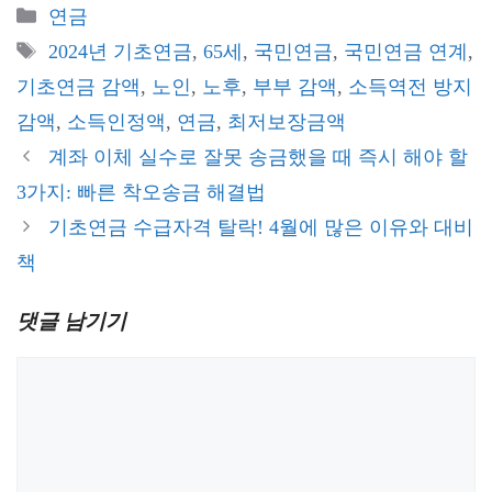
카
연금
테
태
2024년 기초연금
,
65세
,
국민연금
,
국민연금 연계
,
고
그
기초연금 감액
,
노인
,
노후
,
부부 감액
,
소득역전 방지
리
감액
,
소득인정액
,
연금
,
최저보장금액
계좌 이체 실수로 잘못 송금했을 때 즉시 해야 할
3가지: 빠른 착오송금 해결법
기초연금 수급자격 탈락! 4월에 많은 이유와 대비
책
댓글 남기기
댓
글