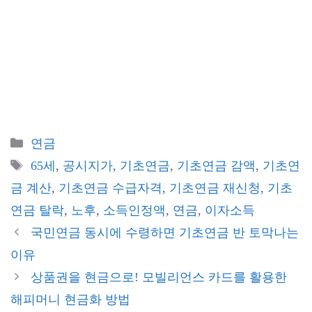
카
연금
테
태
65세
,
공시지가
,
기초연금
,
기초연금 감액
,
기초연
고
그
금 계산
,
기초연금 수급자격
,
기초연금 재신청
,
기초
리
연금 탈락
,
노후
,
소득인정액
,
연금
,
이자소득
국민연금 동시에 수령하면 기초연금 반 토막나는
이유
상품권을 현금으로! 모빌리언스 카드를 활용한
해피머니 현금화 방법