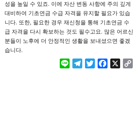
성을 높일 수 있죠. 이에 자산 변동 사항에 주의 깊게
대비하여 기초연금 수급 자격을 유지할 필요가 있습
니다. 또한, 필요한 경우 재신청을 통해 기초연금 수
급 자격을 다시 확보하는 것도 필수고요. 많은 어르신
분들이 노후에 더 안정적인 생활을 보내셨으면 좋겠
습니다.
Li
Te
T
F
X
ne
le
wi
ac
o
gr
tt
eb
a
er
oo
y
m
k
L