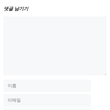
댓글 남기기
댓
글
이
름
이
메