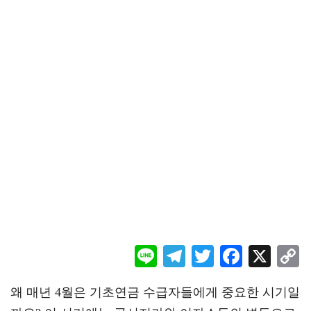
Li
Te
T
F
X
ne
le
wi
ac
o
왜 매년 4월은 기초연금 수급자들에게 중요한 시기일
gr
tt
eb