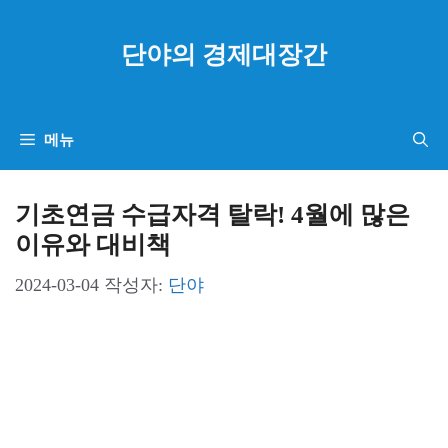
컨
텐
단야의 경제대장간
츠
로
건
메뉴
너
뛰
기초연금 수급자격 탈락! 4월에 많은
기
이유와 대비책
2024-03-04
작성자:
단야