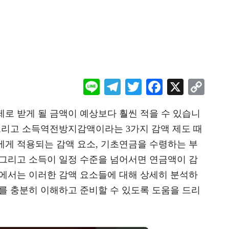
Li
Te
T
F
X
C
ne
le
wi
ac
o
로 받게 될 금액이 예상보다 훨씬 적을 수 있습니
gr
tt
eb
p
 그리고 소득역전방지감액이라는 3가지 감액 제도 때
a
er
oo
y
에게 적용되는 감액 요소, 기초연금을 수령하는 부
m
k
Li
 그리고 소득이 일정 수준을 넘어서면 연금액이 감
n
글에서는 이러한 감액 요소들에 대해 상세히 분석하
k
를 충분히 이해하고 준비할 수 있도록 도움을 드리