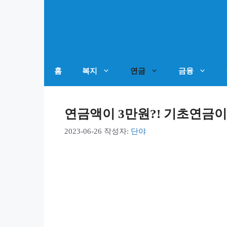
컨
텐
츠
로
건
홈
복지
연금
금융
너
뛰
연금액이 3만원?! 기초연금이
기
2023-06-26
작성자:
단야