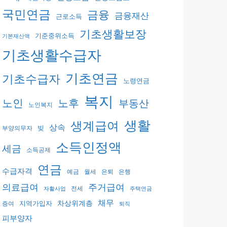
국민연금
금융
금융재산
근로소득
기초생활보장
기준중위소득
기본재산액
기초생활수급자
기초연금
기초수급자
노령연금
복지
노후
노인
부동산
노인복지
생활
생계급여
상속
빚
부양의무자
소득인정액
세금
소득공제
연금
수급자격
예금
월세
은퇴
은행
의료급여
주거급여
전세
자활사업
주택연금
채무
지역가입자
차상위계층
증여
퇴직
피부양자