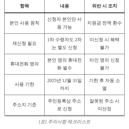
항목
내용
위반 시 조치
신청자 본인만 사
본인 사용 원칙
지원금 전액 환수
용 가능
1차 수령자도 2차
미신청 시 혜택
재신청 필요
는 별도 신청
불가
본인 명의 휴대전
타인 명의 신청
휴대전화 명의
화 필수
불가
2025년 12월 31일
기한 후 자동 소
사용 기한
까지
멸
주민등록상 주소
잘못된 주소 시
주소지 기준
로 신청
미선정
[표] 주의사항 체크리스트