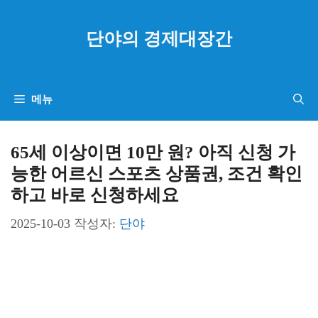
컨
텐
단야의 경제대장간
츠
로
건
메뉴
너
뛰
65세 이상이면 10만 원? 아직 신청 가
기
능한 어르신 스포츠 상품권, 조건 확인
하고 바로 신청하세요
2025-10-03
작성자:
단야