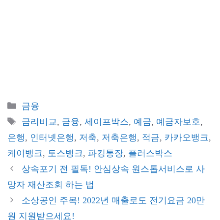
카
금융
테
태
금리비교
,
금융
,
세이프박스
,
예금
,
예금자보호
,
고
그
은행
,
인터넷은행
,
저축
,
저축은행
,
적금
,
카카오뱅크
,
리
케이뱅크
,
토스뱅크
,
파킹통장
,
플러스박스
상속포기 전 필독! 안심상속 원스톱서비스로 사
망자 재산조회 하는 법
소상공인 주목! 2022년 매출로도 전기요금 20만
원 지원받으세요!