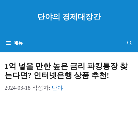
컨
텐
단야의 경제대장간
츠
로
건
메뉴
너
뛰
1억 넣을 만한 높은 금리 파킹통장 찾
기
는다면? 인터넷은행 상품 추천!
2024-03-18
작성자:
단야