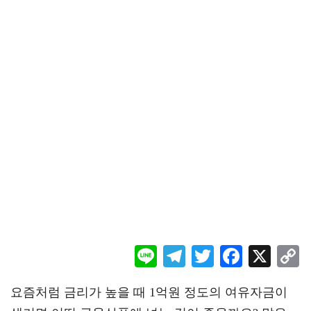
Li
Te
T
F
X
ne
le
wi
ac
o
요즘처럼 금리가 높을 때 1억원 정도의 여유자금이
gr
tt
eb