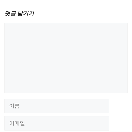
댓글 남기기
댓
글
이
름
이
메