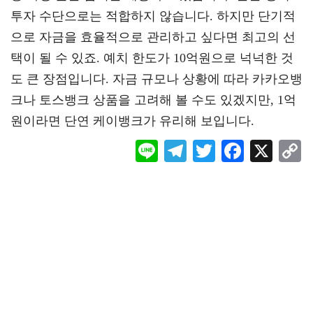
투자 수단으로는 적합하지 않습니다. 하지만 단기적
으로 자금을 효율적으로 관리하고 싶다면 최고의 선
택이 될 수 있죠. 예치 한도가 10억원으로 넉넉한 것
도 큰 장점입니다. 자금 규모나 상황에 따라 카카오뱅
크나 토스뱅크 상품을 고려해 볼 수도 있겠지만, 1억
원이라면 단연 케이뱅크가 유리해 보입니다.
Li
Te
T
F
X
ne
le
wi
ac
o
gr
tt
eb
a
er
oo
y
m
k
L