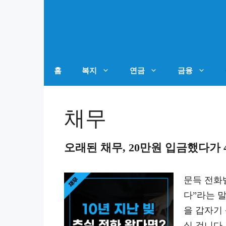
컨
텐
츠
로
건
홈
복지
연금
금융
너
뛰
채무
기
오래된 채무, 20만원 입금했다가 
문득 전화
다”라는 
을 갑자기
실 겁니다.