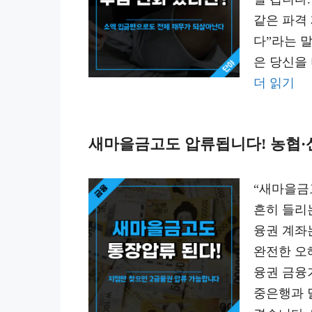
같은 파격
다”라는 말
은 당신을
더 읽기
새마을금고도 압류됩니다! 농협·
“새마을금
흔히 들리
융권 계좌
완전한 오해
융권 금융
중은행과 