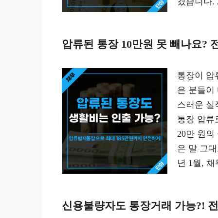
겼습니다.
압류된 통장 10만원 못 빼나요?
통장이 압
은 분들이
스러운 실
통장 압류로
20만 원
은 말 그대
년 1월,
신용불량자도 통장거래 가능?! 전