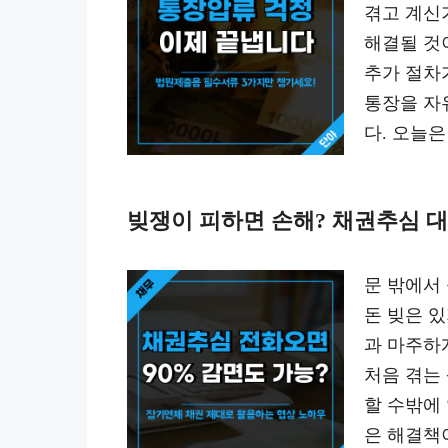
겪고 계신
해결될 것
추가 절차
통장을 자
다. 오늘
빚쟁이 피하면 손해? 채권추심 
문 밖에서
돈 빚은 
과 마주하
처음 겪는
할 수밖에
은 해결책