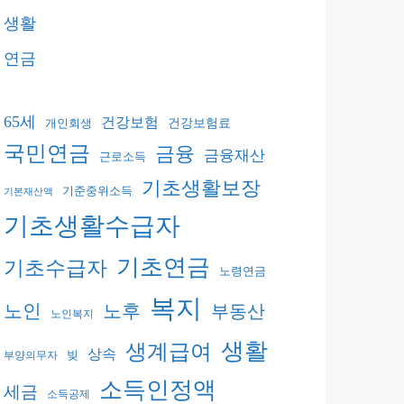
생활
연금
65세
건강보험
건강보험료
개인회생
국민연금
금융
금융재산
근로소득
기초생활보장
기준중위소득
기본재산액
기초생활수급자
기초연금
기초수급자
노령연금
복지
노후
노인
부동산
노인복지
생활
생계급여
상속
빚
부양의무자
소득인정액
세금
소득공제