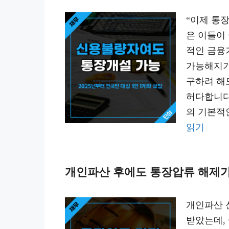
“이제 통
은 이들이
적인 금융
가능해지기
구하려 해
허다합니다
의 기본적
읽기
개인파산 후에도 통장압류 해제가
개인파산 
받았는데,