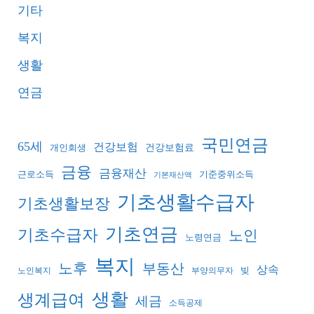
기타
복지
생활
연금
국민연금
65세
건강보험
건강보험료
개인회생
금융
금융재산
기준중위소득
근로소득
기본재산액
기초생활수급자
기초생활보장
기초연금
기초수급자
노인
노령연금
복지
노후
부동산
상속
빚
노인복지
부양의무자
생활
생계급여
세금
소득공제