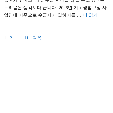
급여가 깎이고, 자칫 수급 자격을 잃을 수도 있다는
두려움은 생각보다 큽니다. 2026년 기초생활보장 사
업안내 기준으로 수급자가 일하기를 …
더 읽기
페
페
페
1
2
…
11
다음
→
이
이
이
지
지
지