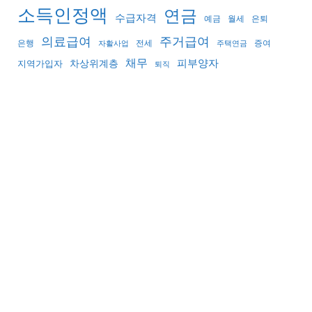
소득인정액
연금
수급자격
예금
월세
은퇴
의료급여
주거급여
은행
전세
증여
자활사업
주택연금
채무
피부양자
지역가입자
차상위계층
퇴직