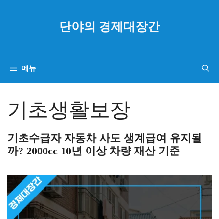
컨
텐
단야의 경제대장간
츠
로
건
메뉴
너
뛰
기초생활보장
기
기초수급자 자동차 사도 생계급여 유지될
까? 2000cc 10년 이상 차량 재산 기준