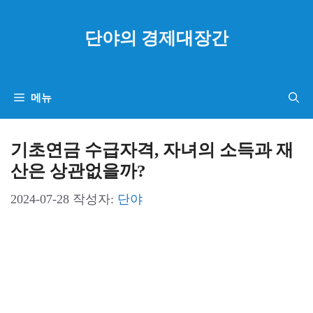
컨
텐
단야의 경제대장간
츠
로
건
메뉴
너
뛰
기초연금 수급자격, 자녀의 소득과 재
기
산은 상관없을까?
2024-07-28
작성자:
단야