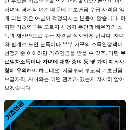
면 부모는 기초연금을 받기 어려울까요? 본인이 아닌
a
er
oo
y
자녀의 경제적 여건 때문에 기초연금 수급 자격을 잃
m
k
L
게 되는 것은 아닐까 걱정되시는 분들이 많습니다. 하
지만 기초연금은 오로지 신청자 본인과 배우자의 소
득과 재산만으로 수급 자격을 심사하게 됩니다. 자녀
와 별개로 노인 단독이나 부부 가구의 소득인정액이
선정기준 이하라면 기초연금을 받을 수 있죠. 다만
무
료임차소득이나 자녀에 대한 증여 등 몇 가지 예외사
항에 유의
해야 하는데요. 지금부터 부모의 기초연금
수급자격, 자녀와는 어떤 관계가 있는지 자세히 알아
보겠습니다.