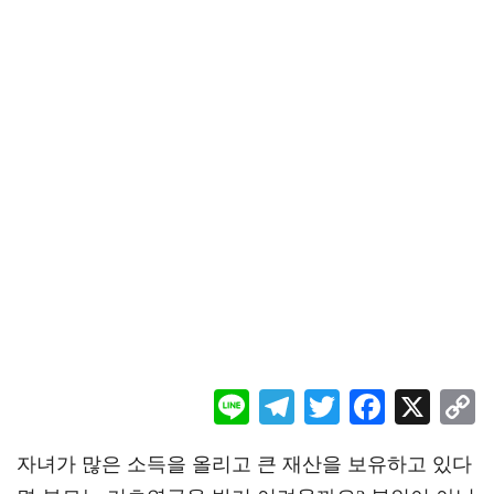
Li
Te
T
F
X
ne
le
wi
ac
o
자녀가 많은 소득을 올리고 큰 재산을 보유하고 있다
gr
tt
eb