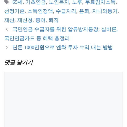
태
65세
,
기초연금
,
노인복지
,
노후
,
무료임차소득
,
고
그
선정기준
,
소득인정액
,
수급자격
,
은퇴
,
자녀와동거
,
리
재산
,
재신청
,
증여
,
퇴직
국민연금 수급자를 위한 압류방지통장, 실버론,
국민연금카드 등 혜택 총정리
단돈 1000만원으로 엔화 투자 수익 내는 방법
댓글 남기기
댓
글