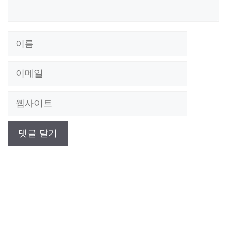
이
름
이
메
웹
일
사
이
트