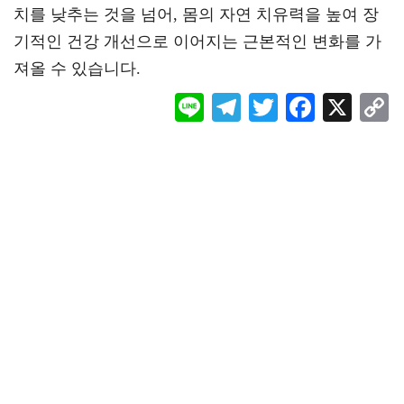
치를 낮추는 것을 넘어, 몸의 자연 치유력을 높여 장
기적인 건강 개선으로 이어지는 근본적인 변화를 가
져올 수 있습니다.
Li
Te
T
F
X
ne
le
wi
ac
o
gr
tt
eb
a
er
oo
y
m
k
L