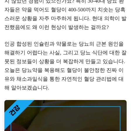
지 않았던 경험이 있으신가요? 특히 30-40대 당뇨 환
a
er
oo
y
자들은 약을 먹어도 혈당이 400-500까지 치솟는 당혹
m
k
L
스러운 상황을 자주 마주하게 됩니다. 현대 의학이 발
전했음에도 왜 이런 현상이 발생하는 걸까요?
인공 합성된 인슐린과 약물로는 당뇨의 근본 원인을
해결하기 어렵다는 사실, 그리고 당뇨 식단에 대한 잘
못된 정보들이 상황을 더 복잡하게 만들고 있습니다.
오늘은 당뇨약을 복용해도 혈당이 불안정한 진짜 이
유와 채소과일식을 통한 자연적인 혈당 관리법에 대
해 알아보겠습니다.