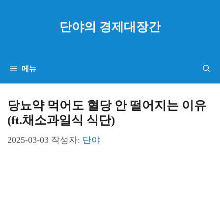
컨
텐
단야의 경제대장간
츠
로
건
메뉴
너
뛰
당뇨약 먹어도 혈당 안 떨어지는 이유
기
(ft.채소과일식 식단)
2025-03-03
작성자:
단야