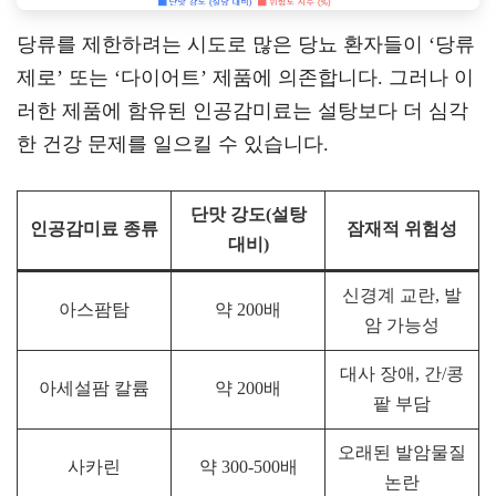
당류를 제한하려는 시도로 많은 당뇨 환자들이 ‘당류
제로’ 또는 ‘다이어트’ 제품에 의존합니다. 그러나 이
러한 제품에 함유된 인공감미료는 설탕보다 더 심각
한 건강 문제를 일으킬 수 있습니다.
단맛 강도(설탕
인공감미료 종류
잠재적 위험성
대비)
신경계 교란, 발
아스팜탐
약 200배
암 가능성
대사 장애, 간/콩
아세설팜 칼륨
약 200배
팥 부담
오래된 발암물질
사카린
약 300-500배
논란