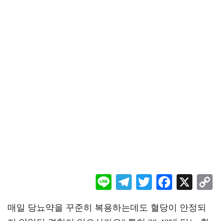
Li
Te
T
F
X
ne
le
wi
ac
o
매일 당뇨약을 꾸준히 복용하는데도 혈당이 안정되
gr
tt
eb