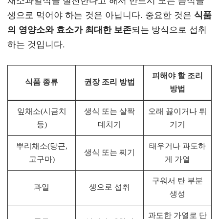
채소과일식을 실천한다고 해서 반드시 모든 음식을
생으로 먹어야 하는 것은 아닙니다. 중요한 것은
식품
의 영양소와 효소가 최대한 보존
되는 방식으로 섭취
하는 것입니다.
피해야 할 조리
식품 종류
권장 조리 방법
방법
잎채소(시금치
생식 또는 살짝
오래 끓이거나 튀
등)
데치기
기기
뿌리채소(당근,
태우거나 과도하
생식 또는 찌기
고구마)
게 가열
구워서 탄 부분
과일
생으로 섭취
생성
과도한 가열로 단