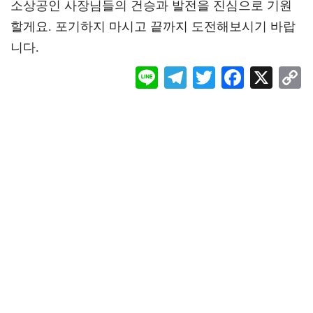
소상공인 사장님들의 건승과 발전을 진심으로 기원
할게요. 포기하지 마시고 끝까지 도전해보시기 바랍
니다.
Li
Te
T
F
X
ne
le
wi
ac
o
gr
tt
eb
a
er
oo
y
m
k
L