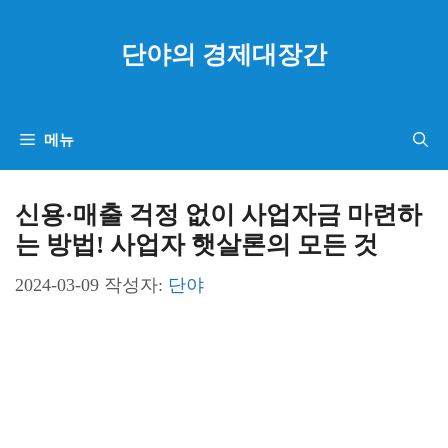
컨
텐
단야의 경제대장간
츠
로
건
메뉴
너
뛰
신용·매출 걱정 없이 사업자금 마련하
기
는 방법! 사업자 햇살론의 모든 것
2024-03-09
작성자:
단야