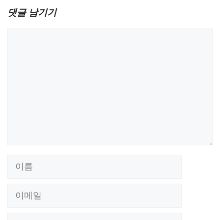
댓글 남기기
댓
글
이
름
이
메
웹