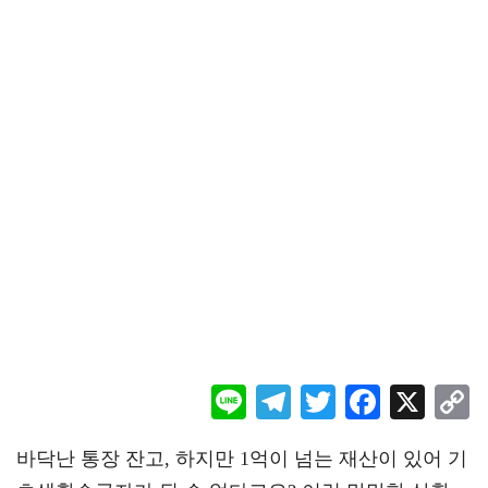
Li
Te
T
F
X
ne
le
wi
ac
o
바닥난 통장 잔고, 하지만 1억이 넘는 재산이 있어 기
gr
tt
eb