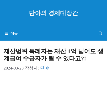
컨
텐
단야의 경제대장간
츠
로
건
메뉴
너
뛰
재산범위 특례자는 재산 1억 넘어도 생
기
계급여 수급자가 될 수 있다고?!
2024-03-23
작성자:
단야