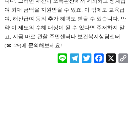
니다. 그러면 재산이 소득환산에서 제외되고 생계급
여 최대 금액을 지원받을 수 있죠. 이 밖에도 교육급
여, 해산급여 등의 추가 혜택도 받을 수 있습니다. 만
약 이 제도의 수혜 대상이 될 수 있다면 주저하지 말
고, 지금 바로 관할 주민센터나 보건복지상담센터
(☎129)에 문의해보세요!
Li
Te
T
F
X
ne
le
wi
ac
o
gr
tt
eb
a
er
oo
y
m
k
L