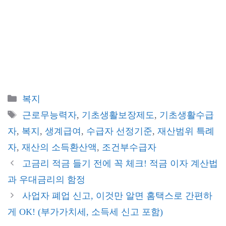
카
복지
테
태
근로무능력자
,
기초생활보장제도
,
기초생활수급
고
그
자
,
복지
,
생계급여
,
수급자 선정기준
,
재산범위 특례
리
자
,
재산의 소득환산액
,
조건부수급자
고금리 적금 들기 전에 꼭 체크! 적금 이자 계산법
과 우대금리의 함정
사업자 폐업 신고, 이것만 알면 홈택스로 간편하
게 OK! (부가가치세, 소득세 신고 포함)