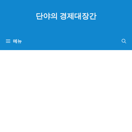
컨
텐
단야의 경제대장간
츠
로
건
메뉴
너
뛰
기