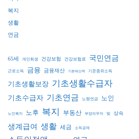
복지
생활
연금
국민연금
65세
건강보험
건강보험료
개인회생
금융
금융재산
기준중위소득
근로소득
기본재산액
기초생활수급자
기초생활보장
기초연금
기초수급자
노인
노령연금
복지
노후
부동산
상속
빚
노인복지
부양의무자
생활
생계급여
세금
소득공제