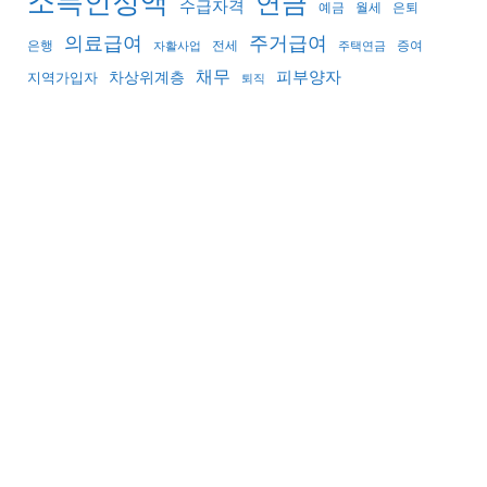
소득인정액
연금
수급자격
예금
월세
은퇴
의료급여
주거급여
은행
전세
증여
자활사업
주택연금
채무
피부양자
지역가입자
차상위계층
퇴직