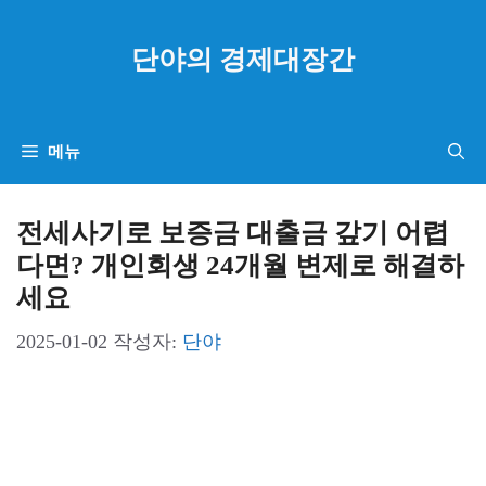
컨
텐
단야의 경제대장간
츠
로
건
메뉴
너
뛰
전세사기로 보증금 대출금 갚기 어렵
기
다면? 개인회생 24개월 변제로 해결하
세요
2025-01-02
작성자:
단야