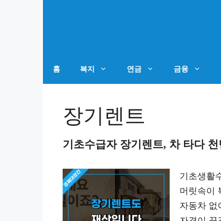
컨
텐
츠
로
건
홈
복지
연금
금융
너
뛰
장기렌트
기
기초수급자 장기렌트, 차 타다 천
기초생활수
머릿속이 
자동차 없
자격이 끊길