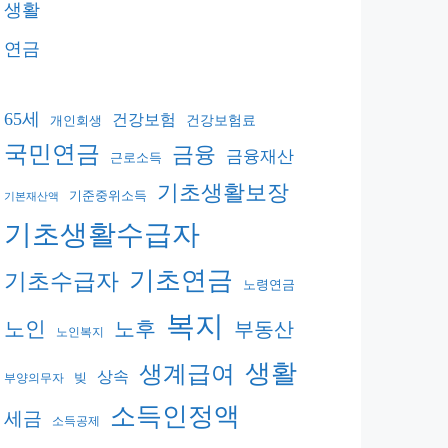
생활
연금
65세
건강보험
건강보험료
개인회생
국민연금
금융
금융재산
근로소득
기초생활보장
기준중위소득
기본재산액
기초생활수급자
기초연금
기초수급자
노령연금
복지
노후
노인
부동산
노인복지
생활
생계급여
상속
빚
부양의무자
소득인정액
세금
소득공제