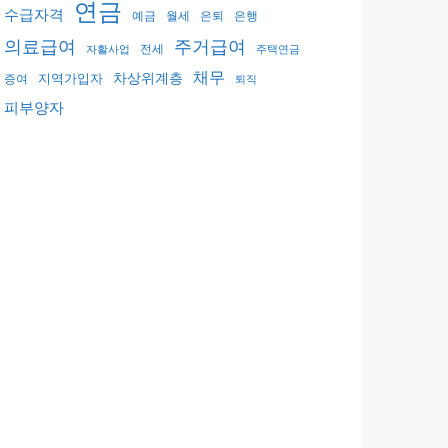
연금
수급자격
예금
월세
은퇴
은행
의료급여
주거급여
전세
자활사업
주택연금
채무
지역가입자
차상위계층
증여
퇴직
피부양자