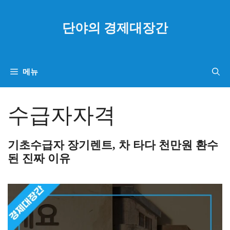
컨
텐
단야의 경제대장간
츠
로
건
메뉴
너
뛰
수급자자격
기
기초수급자 장기렌트, 차 타다 천만원 환수
된 진짜 이유