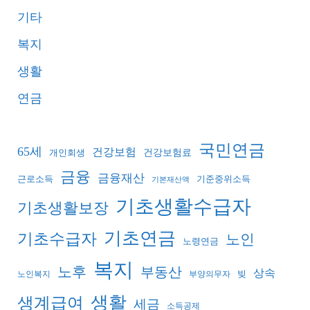
기타
복지
생활
연금
국민연금
65세
건강보험
건강보험료
개인회생
금융
금융재산
기준중위소득
근로소득
기본재산액
기초생활수급자
기초생활보장
기초연금
기초수급자
노인
노령연금
복지
노후
부동산
상속
빚
노인복지
부양의무자
생활
생계급여
세금
소득공제