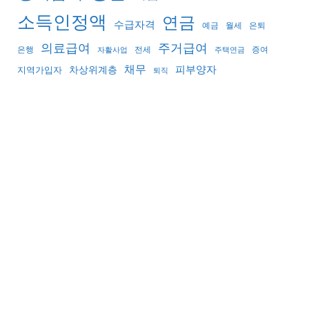
소득인정액
연금
수급자격
예금
월세
은퇴
의료급여
주거급여
은행
전세
증여
자활사업
주택연금
채무
피부양자
지역가입자
차상위계층
퇴직