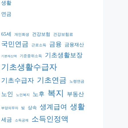
생활
연금
65세
건강보험
건강보험료
개인회생
국민연금
금융
금융재산
근로소득
기초생활보장
기준중위소득
기본재산액
기초생활수급자
기초연금
기초수급자
노령연금
복지
노후
노인
부동산
노인복지
생활
생계급여
상속
빚
부양의무자
소득인정액
세금
소득공제