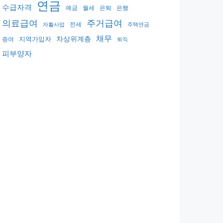
연금
수급자격
예금
월세
은퇴
은행
의료급여
주거급여
전세
자활사업
주택연금
채무
지역가입자
차상위계층
증여
퇴직
피부양자