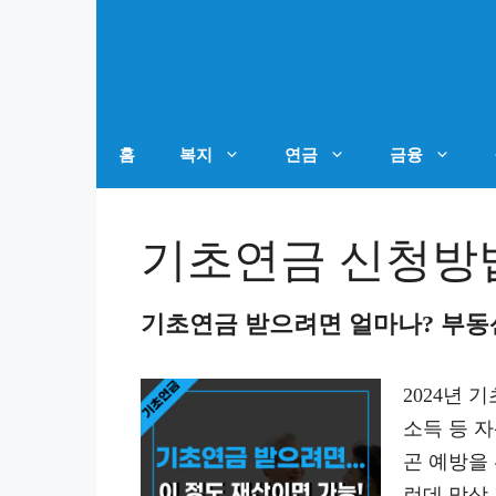
컨
텐
츠
로
건
홈
복지
연금
금융
너
뛰
기초연금 신청방
기
기초연금 받으려면 얼마나? 부동산 1
2024년 
소득 등 
곤 예방을
런데 막상