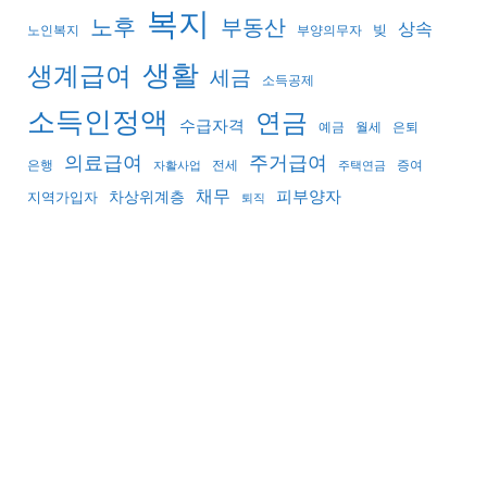
복지
노후
부동산
상속
빚
노인복지
부양의무자
생활
생계급여
세금
소득공제
소득인정액
연금
수급자격
예금
월세
은퇴
의료급여
주거급여
은행
전세
증여
자활사업
주택연금
채무
피부양자
지역가입자
차상위계층
퇴직