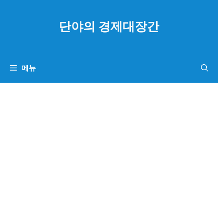
컨
텐
단야의 경제대장간
츠
로
건
메뉴
너
뛰
기