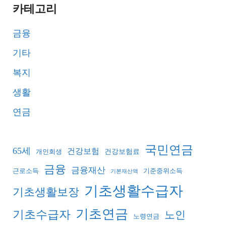
카테고리
금융
기타
복지
생활
연금
국민연금
65세
건강보험
건강보험료
개인회생
금융
금융재산
기준중위소득
근로소득
기본재산액
기초생활수급자
기초생활보장
기초연금
기초수급자
노인
노령연금