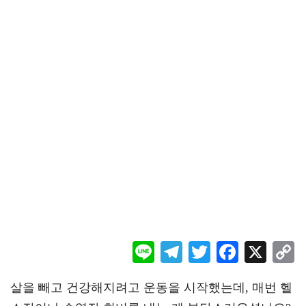
Li
Te
T
F
X
ne
le
wi
ac
o
살을 빼고 건강해지려고 운동을 시작했는데, 매번 헬
gr
tt
eb