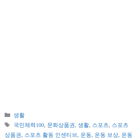
카
생활
테
태
국민체력100
,
문화상품권
,
생활
,
스포츠
,
스포츠
고
그
상품권
,
스포츠 활동 인센티브
,
운동
,
운동 보상
,
운동