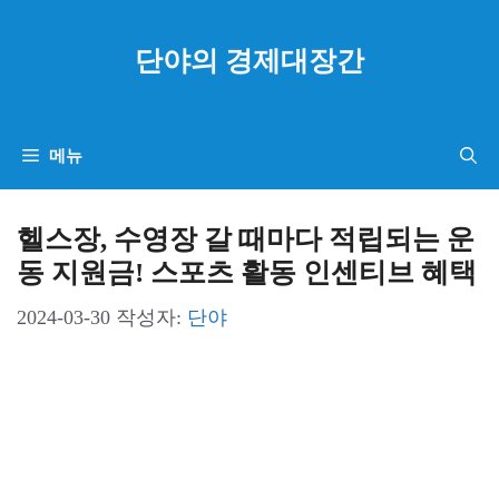
컨
텐
단야의 경제대장간
츠
로
건
메뉴
너
뛰
헬스장, 수영장 갈 때마다 적립되는 운
기
동 지원금! 스포츠 활동 인센티브 혜택
2024-03-30
작성자:
단야