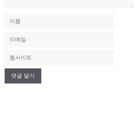
이
름
이
메
웹
일
사
이
트