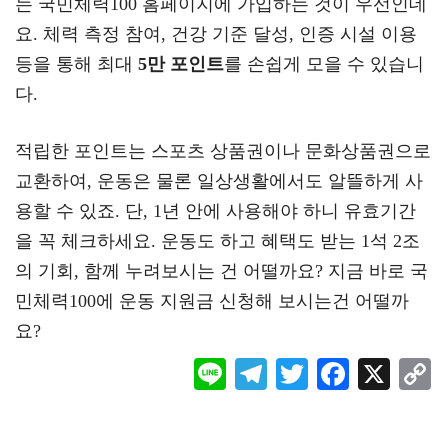
는 국민체력100 홈페이지에 가입하는 것이 우선인데
요. 체력 측정 참여, 건강 기준 달성, 인증 시설 이용
등을 통해 최대
5만 포인트
를 손쉽게 모을 수 있습니
다.
적립한 포인트는 스포츠 상품권이나 문화상품권으로
교환하여, 운동은 물론 일상생활에서도 알뜰하게 사
용할 수 있죠. 단, 1년 안에 사용해야 하니 유효기간
을 꼭 체크하세요. 운동도 하고 혜택도 받는 1석 2조
의 기회, 함께 누려보시는 건 어떨까요? 지금 바로 국
민체력100에 운동 지원금 신청해 보시는건 어떨까
요?
Li
Te
T
F
X
ne
le
wi
ac
o
gr
tt
eb