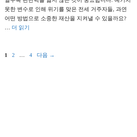
일수록 판단력을 잃지 않는 것이 중요합니다. 예기치
못한 변수로 인해 위기를 맞은 전세 거주자들, 과연
어떤 방법으로 소중한 재산을 지켜낼 수 있을까요?
…
더 읽기
페
페
페
1
2
…
4
다음
→
이
이
이
지
지
지