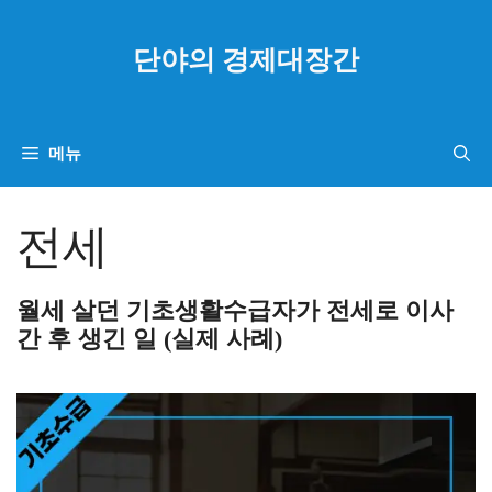
컨
텐
단야의 경제대장간
츠
로
건
메뉴
너
뛰
전세
기
월세 살던 기초생활수급자가 전세로 이사
간 후 생긴 일 (실제 사례)