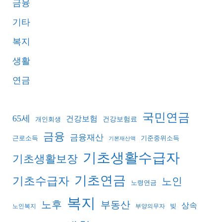
금융
기타
복지
생활
연금
국민연금
65세
건강보험
건강보험료
개인회생
금융
금융재산
기준중위소득
근로소득
기본재산액
기초생활수급자
기초생활보장
기초연금
기초수급자
노인
노령연금
복지
노후
부동산
상속
빚
노인복지
부양의무자