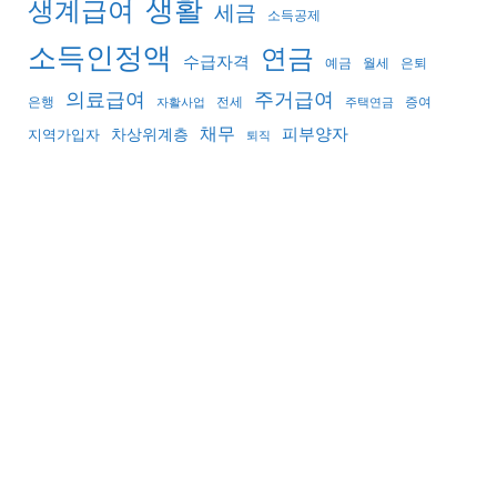
생활
생계급여
세금
소득공제
소득인정액
연금
수급자격
예금
월세
은퇴
의료급여
주거급여
은행
전세
증여
자활사업
주택연금
채무
피부양자
지역가입자
차상위계층
퇴직