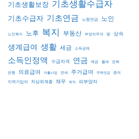
기초생활수급자
기초생활보장
기초연금
기초수급자
노인
노령연금
복지
노후
부동산
상속
빚
노인복지
부양의무자
생활
생계급여
세금
소득공제
소득인정액
연금
수급자격
예금
월세
은퇴
의료급여
주거급여
은행
전세
증여
자활사업
주택연금
채무
피부양자
지역가입자
차상위계층
퇴직