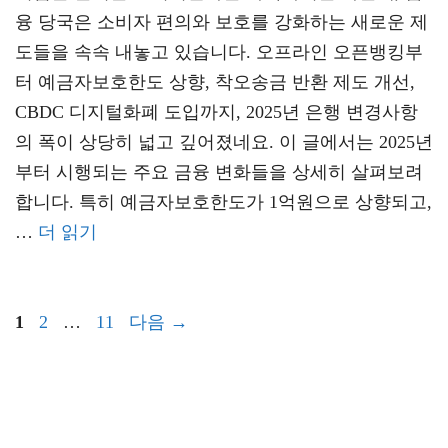
융 당국은 소비자 편의와 보호를 강화하는 새로운 제
도들을 속속 내놓고 있습니다. 오프라인 오픈뱅킹부
터 예금자보호한도 상향, 착오송금 반환 제도 개선,
CBDC 디지털화폐 도입까지, 2025년 은행 변경사항
의 폭이 상당히 넓고 깊어졌네요. 이 글에서는 2025년
부터 시행되는 주요 금융 변화들을 상세히 살펴보려
합니다. 특히 예금자보호한도가 1억원으로 상향되고,
…
더 읽기
페
페
페
1
2
…
11
다음
→
이
이
이
지
지
지