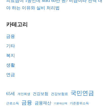
의료급여 1종인데 MRI 60만 원? 비급여라 전액 내
야 하는 이유와 실비 처리법
카테고리
금융
기타
복지
생활
연금
국민연금
65세
건강보험
건강보험료
개인회생
금융
금융재산
기준중위소득
근로소득
기본재산액