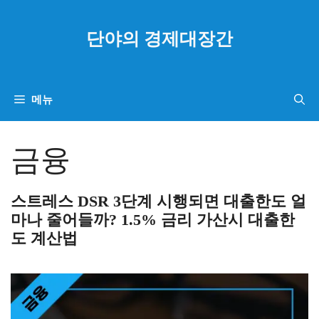
컨
텐
단야의 경제대장간
츠
로
건
메뉴
너
뛰
금융
기
스트레스 DSR 3단계 시행되면 대출한도 얼
마나 줄어들까? 1.5% 금리 가산시 대출한
도 계산법